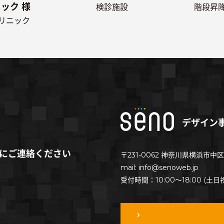
ック 様
検診施設
階段昇
リニック
デザイン
にご連絡ください
〒
231-0062
神奈川県
横浜市
中区
mail: info@senoweb.jp
受付時間：10:00～18:00 (土日