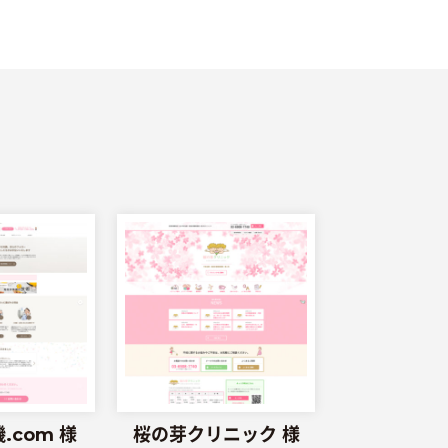
.com 様
桜の芽クリニック 様