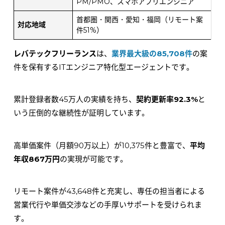
PM/PMO、スマホアプリエンジニア
首都圏・関西・愛知・福岡（リモート案
対応地域
件51%）
レバテックフリーランス
は、
業界最大級の85,708件
の案
件を保有するITエンジニア特化型エージェントです。
累計登録者数45万人の実績を持ち、
契約更新率92.3%
と
いう圧倒的な継続性が証明しています。
高単価案件（月額90万以上）が10,375件と豊富で、
平均
年収867万円
の実現が可能です。
リモート案件が43,648件と充実し、専任の担当者による
営業代行や単価交渉などの手厚いサポートを受けられま
す。