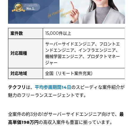
案件数
15,000件以上
サーバーサイドエンジニア、フロントエ
ンドエンジニア、インフラエンジニア、
対応職種
機械学習エンジニア、プロダクトマネー
ジャー
対応地域
全国（リモート案件充実）
テクフリ
は、
平均参画期間14日
のスピーディな案件紹介が
魅力のフリーランスエージェントです。
全案件の約3分の1がサーバーサイドエンジニア向けで、
最
高単価198万円
の高収入案件も豊富に揃っています。