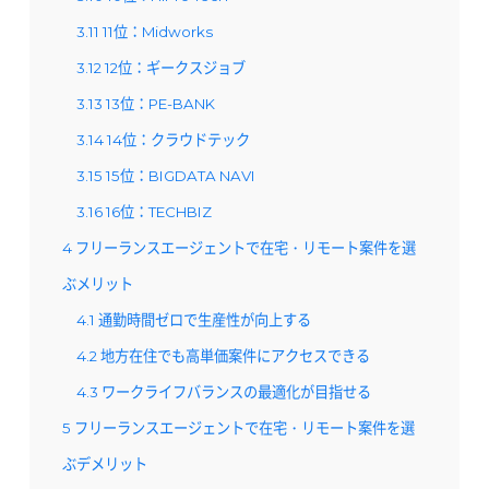
3.11
11位：Midworks
3.12
12位：ギークスジョブ
3.13
13位：PE-BANK
3.14
14位：クラウドテック
3.15
15位：BIGDATA NAVI
3.16
16位：TECHBIZ
4
フリーランスエージェントで在宅・リモート案件を選
ぶメリット
4.1
通勤時間ゼロで生産性が向上する
4.2
地方在住でも高単価案件にアクセスできる
4.3
ワークライフバランスの最適化が目指せる
5
フリーランスエージェントで在宅・リモート案件を選
ぶデメリット