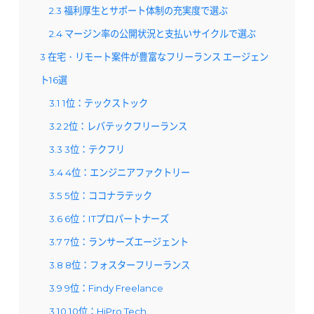
2.3
福利厚生とサポート体制の充実度で選ぶ
2.4
マージン率の公開状況と支払いサイクルで選ぶ
3
在宅・リモート案件が豊富なフリーランス エージェン
ト16選
3.1
1位：テックストック
3.2
2位：レバテックフリーランス
3.3
3位：テクフリ
3.4
4位：エンジニアファクトリー
3.5
5位：ココナラテック
3.6
6位：ITプロパートナーズ
3.7
7位：ランサーズエージェント
3.8
8位：フォスターフリーランス
3.9
9位：Findy Freelance
3.10
10位：HiPro Tech